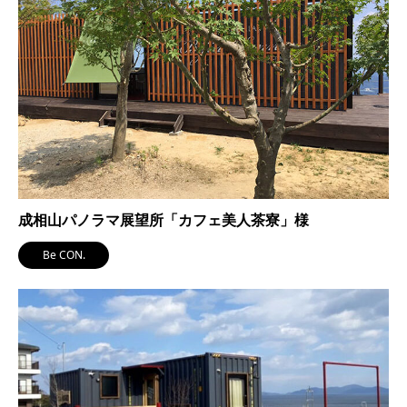
成相山パノラマ展望所「カフェ美人茶寮」様
Be CON.